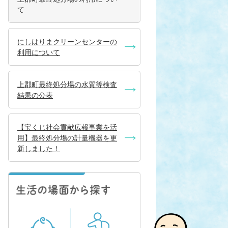
て
にしはりまクリーンセンターの
利用について
上郡町最終処分場の水質等検査
結果の公表
【宝くじ社会貢献広報事業を活
用】最終処分場の計量機器を更
新しました！