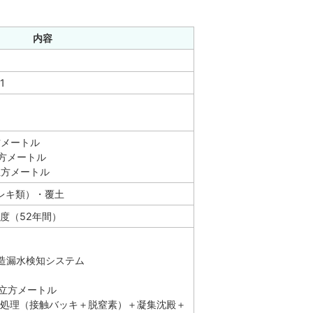
内容
1
方メートル
平方メートル
立方メートル
レキ類）・覆土
年度（52年間）
造漏水検知システム
0立方メートル
物処理（接触バッキ＋脱窒素）＋凝集沈殿＋