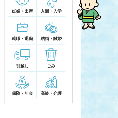
妊娠・出産
入園・入学
就職・退職
結婚・離婚
引越し
ごみ
保険・年金
高齢・介護