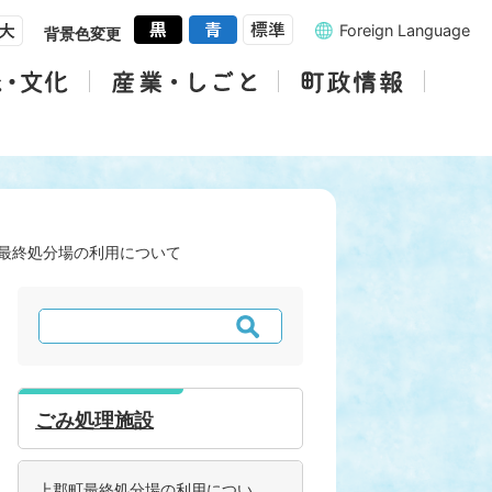
Foreign Language
背景色変更
最終処分場の利用について
検
索
ごみ処理施設
上郡町最終処分場の利用につい