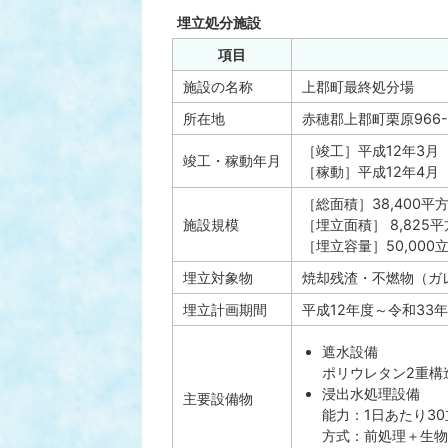
埋立処分施設
項目
施設の名称
上郡町最終処分場
所在地
赤穂郡上郡町栗原966-
［竣工］平成12年3月
竣工・稼動年月
［稼動］平成12年4月
［総面積］38,400平
施設規模
［埋立面積］ 8,825
［埋立容量］50,000
埋立対象物
焼却残渣・不燃物（ガ
埋立計画期間
平成12年度～令和33
遮水設備
ポリウレタン2重構
浸出水処理設備
主要設備物
能力：1日あたり3
方式：前処理＋生