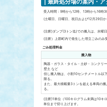
最終処分場の案内・ア
受入時間：9時から12時、13時から16時3
(土曜日、日曜日、祝日および12月29日か
(注釈)ダンプ(3トン迄)での搬入は、水曜
(注釈）上郡町内で発生した埋立ごみのみ
ごみ処理料金
搬入物
陶器・ガラス・タイル・土砂・コンクリ
壁土 など
但し搬入物は、小割10センチメートル以
限る。
また、最大積載量3トンを超える車両の搬
る。
(注釈)1単位（100キログラム未満は10
単位まで切り上げます。