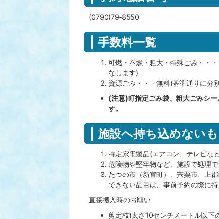
(0790)79‐8550
手数料一覧
可燃・不燃・粗大・特殊ごみ・・・1
なします)
資源ごみ・・・無料(基準通りに分
(注意)町指定ごみ袋、粗大ごみシー
す。
施設へ持ち込めないも
特定家電製品(エアコン、テレビな
危険物や堅牢物など、施設で処理で
たつの市（新宮町）、宍粟市、上郡
できない品目は、事前予約の際に持
直接搬入時のお願い
剪定枝(太さ10センチメートル以下