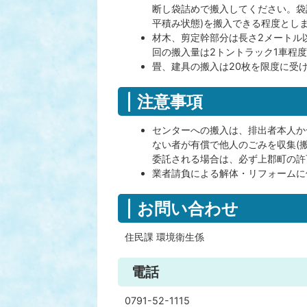
断し袋詰めで搬入してください。袋
平積み状態)を搬入できる程度としま
材木、剪定幹部分は長さ2メートル
回の搬入量は2トントラック1車程度(
畳、建具の搬入は20枚を限度に受け
注意事項
センターへの搬入は、排出者本人か
ない者が有償で他人のごみを収集(
委託される場合は、必ず上郡町の許
業者請負による解体・リフォームに
お問い合わせ
住民課 環境衛生係
電話
0791-52-1115