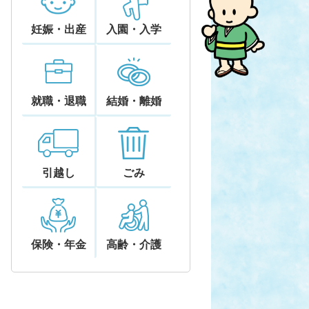
妊娠・出産
入園・入学
就職・退職
結婚・離婚
引越し
ごみ
保険・年金
高齢・介護