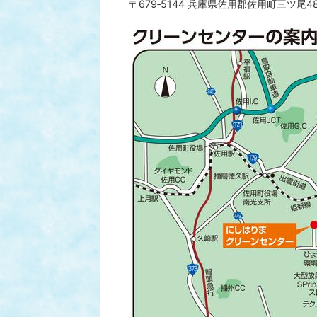
〒679‐5144 兵庫県佐用郡佐用町三ツ尾4