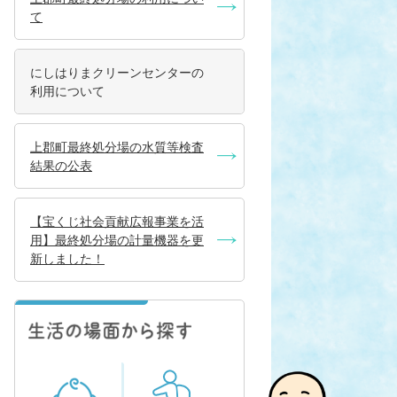
て
にしはりまクリーンセンターの
利用について
上郡町最終処分場の水質等検査
結果の公表
【宝くじ社会貢献広報事業を活
用】最終処分場の計量機器を更
新しました！