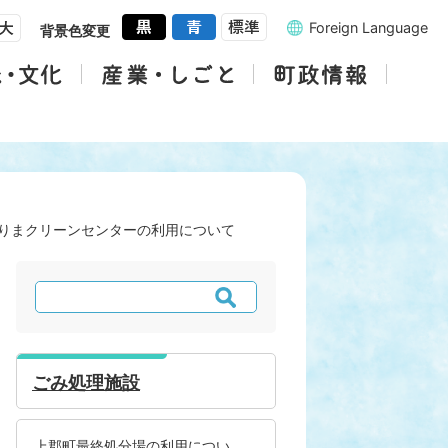
Foreign Language
背景色変更
りまクリーンセンターの利用について
検
索
ごみ処理施設
上郡町最終処分場の利用につい