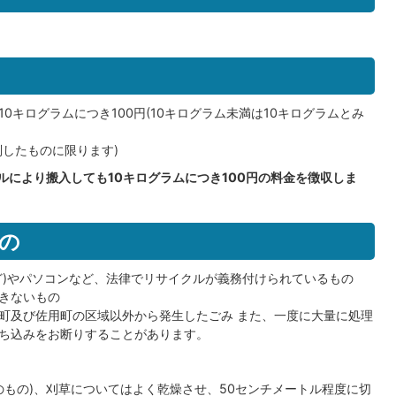
0キログラムにつき100円(10キログラム未満は10キログラムとみ
別したものに限ります)
ルにより搬入しても10キログラムにつき100円の料金を徴収しま
の
ど)やパソコンなど、法律でリサイクルが義務付けられているもの
きないもの
町及び佐用町の区域以外から発生したごみ また、一度に大量に処理
ち込みをお断りすることがあります。
のもの)、刈草についてはよく乾燥させ、50センチメートル程度に切