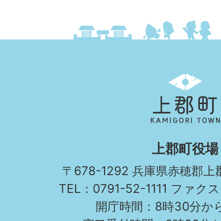
上
郡
町
KAMIGORI
上郡町役場
TOWN
〒678-1292 兵庫県赤穂郡
TEL：0791-52-1111 ファクス
開庁時間：8時30分から