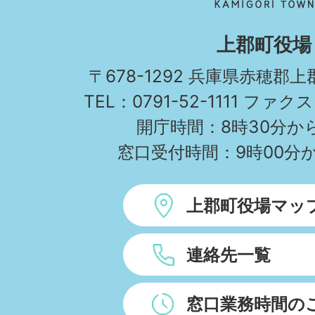
町
KAMIGORI
上郡町役場
TOWN
〒678-1292 兵庫県赤穂郡
TEL：0791-52-1111 ファクス
開庁時間：8時30分から
窓口受付時間：9時00分か
上郡町役場マッ
連絡先一覧
窓口業務時間の