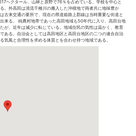
617ヘクタール、山林と原野で76％を占めている。学校を中心と
る。外高田は清流千種川の搬入した沖積地で両者共に地味豊か
は古来交通の要所で、現在の県道姫路上郡線は当時重要な街道と
出来る。 純農村地帯であった高田地域も50年代に入り、高田台地
たが、近年は減少に転じている。地域住民の気性は温かく、教育
である。自治会としては高田地区と高田台地区の二つの連合自治
る気風と合理性を求める体質とを合わせ持つ地域である。