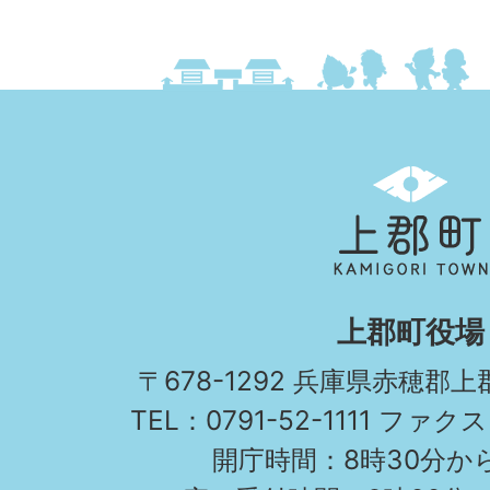
上
郡
町
KAMIGORI
上郡町役場
TOWN
〒678-1292 兵庫県赤穂郡
TEL：0791-52-1111 ファクス
開庁時間：8時30分から