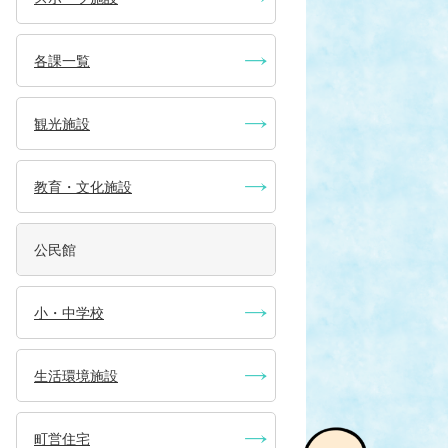
各課一覧
観光施設
教育・文化施設
公民館
小・中学校
生活環境施設
町営住宅