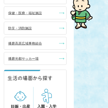
保健・医療・福祉施設
防災・消防施設
播磨高原広域事務組合
播磨光都サッカー場
妊娠・出産
入園・入学