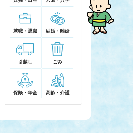
妊娠・出産
入園・入学
就職・退職
結婚・離婚
引越し
ごみ
保険・年金
高齢・介護