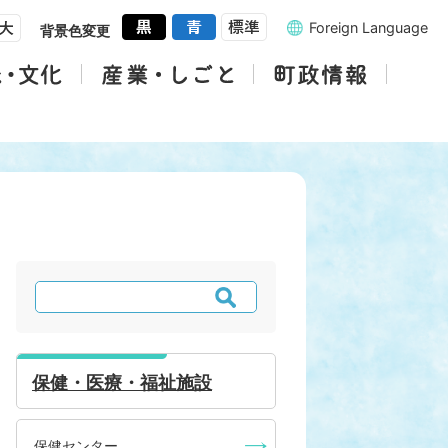
Foreign Language
背景色変更
検
索
保健・医療・福祉施設
保健センター