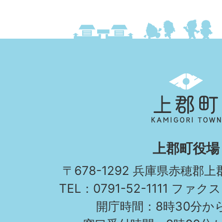
上
郡
町
KAMIGORI
上郡町役場
TOWN
〒678-1292 兵庫県赤穂郡
TEL：0791-52-1111 ファクス
開庁時間：8時30分から