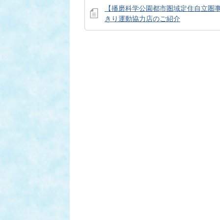
【播磨科学公園都市圏域定住自立圏
きり運動協力店のご紹介