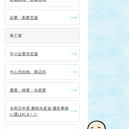
起業・創業支援
商工業
中小企業等支援
中心市街地・商店街
農業・林業・水産業
令和元年度 農林水産省 優良事例
に選ばれました