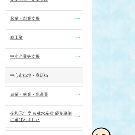
起業・創業支援
商工業
中小企業等支援
中心市街地・商店街
農業・林業・水産業
令和元年度 農林水産省 優良事例
に選ばれました