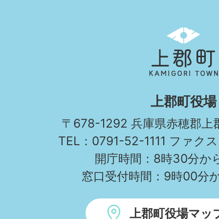
上
郡
町
KAMIGORI
上郡町役場
TOWN
〒678-1292 兵庫県赤穂郡
TEL：0791-52-1111 ファクス
開庁時間：8時30分から
窓口受付時間：9時00分か
上郡町役場マッ