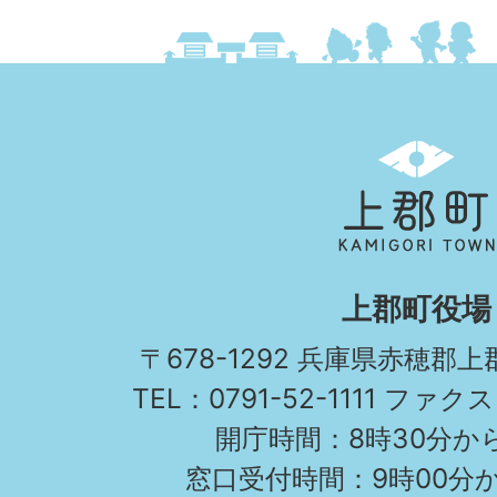
上
郡
町
KAMIGORI
上郡町役場
TOWN
〒678-1292 兵庫県赤穂郡
TEL：0791-52-1111 ファクス
開庁時間：8時30分から
窓口受付時間：9時00分か