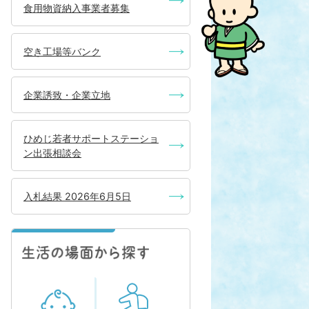
食用物資納入事業者募集
空き工場等バンク
企業誘致・企業立地
ひめじ若者サポートステーショ
ン出張相談会
入札結果 2026年6月5日