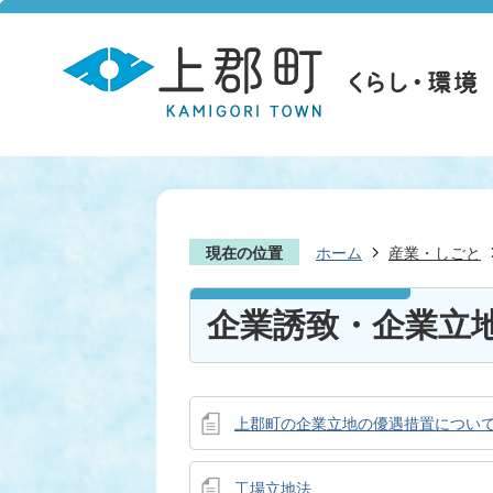
現在の位置
ホーム
産業・しごと
企業誘致・企業立
上郡町の企業立地の優遇措置につい
工場立地法