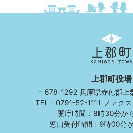
上
郡
町
KAMIGORI
上郡町役場
TOWN
〒678-1292 兵庫県赤穂郡
TEL：0791-52-1111 ファクス
開庁時間：8時30分から
窓口受付時間：9時00分か