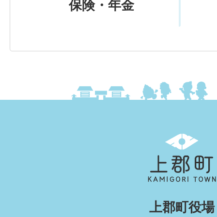
保険・年金
上
郡
町
KAMIGORI
上郡町役場