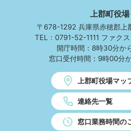
KAMIGORI
上郡町役場
TOWN
〒678-1292 兵庫県赤穂郡
TEL：0791-52-1111 ファクス
開庁時間：8時30分から
窓口受付時間：9時00分か
上郡町役場マッ
連絡先一覧
窓口業務時間の