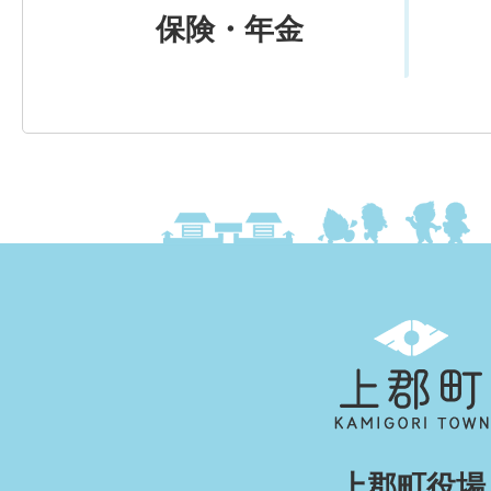
保険・年金
上
郡
町
KAMIGORI
上郡町役場