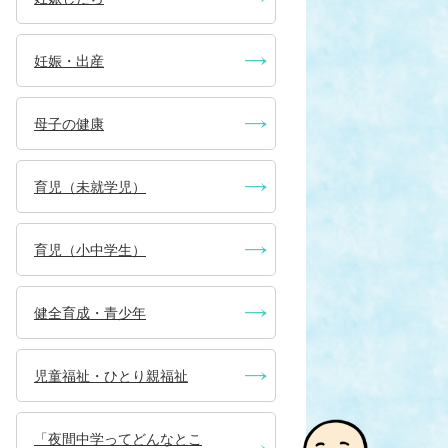
妊娠・出産
母子の健康
育児（未就学児）
育児（小中学生）
健全育成・青少年
児童福祉・ひとり親福祉
「夜間中学ってどんなとこ