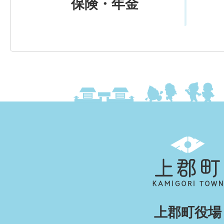
保険・年金
上
郡
町
KAMIGORI
上郡町役場