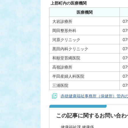
上郡町内の医療機関
医療機関
大岩診療所
07
岡田整形外科
07
河原クリニック
07
黒田内科クリニック
07
和順堂苔縄医院
07
高嶺診療所
07
半田産婦人科医院
07
三浦医院
07
赤穂健康福祉事務所（保健所）管内
この記事に関するお問い合わ
健康福祉課 健康係