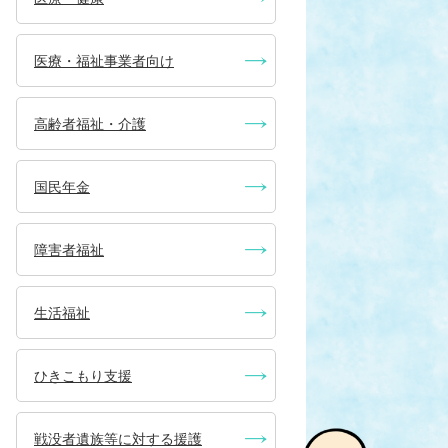
医療・福祉事業者向け
高齢者福祉・介護
国民年金
障害者福祉
生活福祉
ひきこもり支援
戦没者遺族等に対する援護