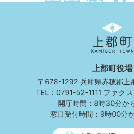
上
郡
町
KAMIGORI
上郡町役場
TOWN
〒678-1292 兵庫県赤穂郡
TEL：0791-52-1111 ファクス
開庁時間：8時30分から
窓口受付時間：9時00分か