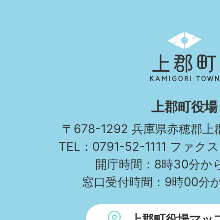
上
郡
町
KAMIGORI
上郡町役場
TOWN
〒678-1292 兵庫県赤穂郡
TEL：0791-52-1111 ファクス
開庁時間：8時30分から
窓口受付時間：9時00分か
上郡町役場マッ