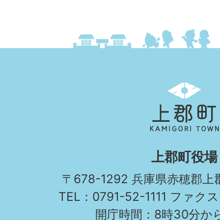
上
郡
町
KAMIGORI
上郡町役場
TOWN
〒678-1292 兵庫県赤穂郡
TEL：0791-52-1111 ファクス
開庁時間：8時30分から